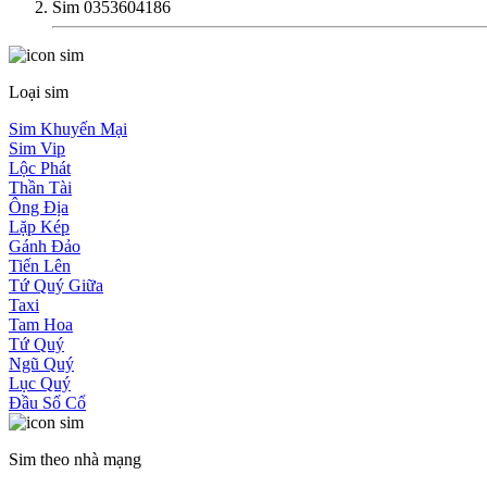
Sim 0353604186
Loại sim
Sim Khuyến Mại
Sim Vip
Lộc Phát
Thần Tài
Ông Địa
Lặp Kép
Gánh Đảo
Tiến Lên
Tứ Quý Giữa
Taxi
Tam Hoa
Tứ Quý
Ngũ Quý
Lục Quý
Đầu Số Cổ
Sim theo nhà mạng