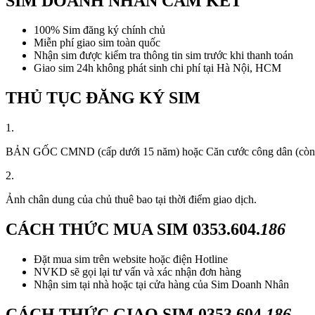
SIM DOANH NHÂN CAM KẾT
100% Sim đăng ký chính chủ
Miễn phí giao sim toàn quốc
Nhận sim được kiểm tra thông tin sim trước khi thanh toán
Giao sim 24h không phát sinh chi phí tại Hà Nội, HCM
THỦ TỤC ĐĂNG KÝ SIM
1.
BẢN GỐC CMND (cấp dưới 15 năm) hoặc Căn cước công dân (còn thời
2.
Ảnh chân dung của chủ thuê bao tại thời điểm giao dịch.
CÁCH THỨC MUA SIM
0353.604.
186
Đặt mua sim trên website hoặc điện Hotline
NVKD sẽ gọi lại tư vấn và xác nhận đơn hàng
Nhận sim tại nhà hoặc tại cửa hàng của Sim Doanh Nhân
CÁCH THỨC GIAO SIM
0353.604.
186