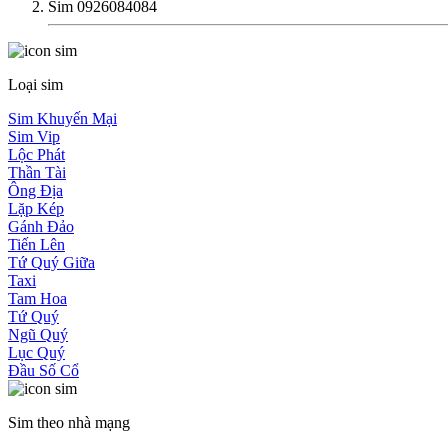
Sim 0926084084
Loại sim
Sim Khuyến Mại
Sim Vip
Lộc Phát
Thần Tài
Ông Địa
Lặp Kép
Gánh Đảo
Tiến Lên
Tứ Quý Giữa
Taxi
Tam Hoa
Tứ Quý
Ngũ Quý
Lục Quý
Đầu Số Cổ
Sim theo nhà mạng