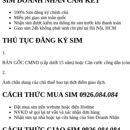
SIM DOANH NHÂN CAM KẾT
100% Sim đăng ký chính chủ
Miễn phí giao sim toàn quốc
Nhận sim được kiểm tra thông tin sim trước khi thanh toán
Giao sim 24h không phát sinh chi phí tại Hà Nội, HCM
THỦ TỤC ĐĂNG KÝ SIM
1.
BẢN GỐC CMND (cấp dưới 15 năm) hoặc Căn cước công dân (còn thời
2.
Ảnh chân dung của chủ thuê bao tại thời điểm giao dịch.
CÁCH THỨC MUA SIM
0926.
084.084
Đặt mua sim trên website hoặc điện Hotline
NVKD sẽ gọi lại tư vấn và xác nhận đơn hàng
Nhận sim tại nhà hoặc tại cửa hàng của Sim Doanh Nhân
CÁCH THỨC GIAO SIM
0926.
084.084