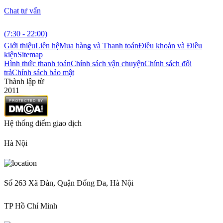
Chat tư vấn
(7:30 - 22:00)
Giới thiệu
Liên hệ
Mua hàng và Thanh toán
Điều khoản và Điều
kiện
Sitemap
Hình thức thanh toán
Chính sách vận chuyện
Chính sách đổi
trả
Chính sách bảo mật
Thành lập từ
2011
Hệ thống điểm giao dịch
Hà Nội
Số 263 Xã Đàn, Quận Đống Đa, Hà Nội
TP Hồ Chí Minh