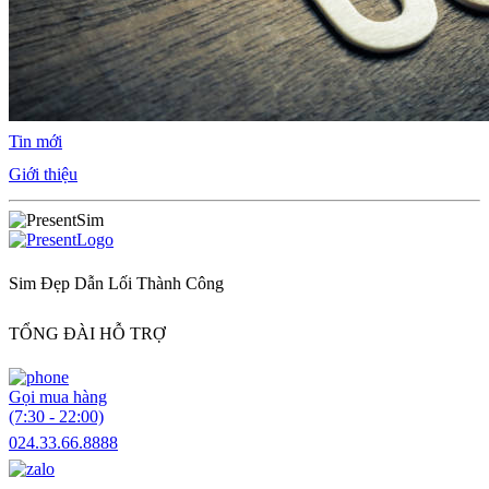
Tin mới
Giới thiệu
Sim Đẹp Dẫn Lối Thành Công
TỔNG ĐÀI HỖ TRỢ
Gọi mua hàng
(7:30 - 22:00)
024.33.66.8888