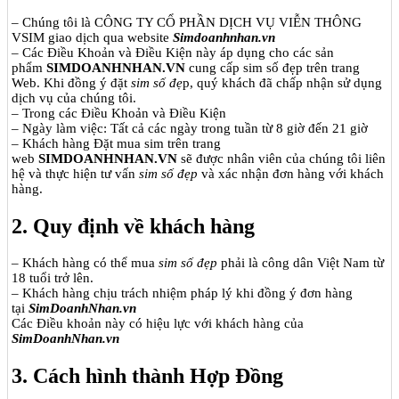
– Chúng tôi là CÔNG TY CỔ PHẦN DỊCH VỤ VIỄN THÔNG
VSIM giao dịch qua website
Simdoanhnhan.vn
– Các Điều Khoản và Điều Kiện này áp dụng cho các sản
phẩm
SIMDOANHNHAN.VN
cung cấp sim số đẹp trên trang
Web. Khi đồng ý đặt
sim số đẹ
p, quý khách đã chấp nhận sử dụng
dịch vụ của chúng tôi.
– Trong các Điều Khoản và Điều Kiện
– Ngày làm việc: Tất cả các ngày trong tuần từ 8 giờ đến 21 giờ
– Khách hàng Đặt mua sim trên trang
web
SIMDOANHNHAN.VN
sẽ được nhân viên của chúng tôi liên
hệ và thực hiện tư vấn
sim số đẹp
và xác nhận đơn hàng với khách
hàng.
2. Quy định về khách hàng
– Khách hàng có thể mua
sim số đẹp
phải là công dân Việt Nam từ
18 tuổi trở lên.
– Khách hàng chịu trách nhiệm pháp lý khi đồng ý đơn hàng
tại
SimDoanhNhan.vn
Các Điều khoản này có hiệu lực với khách hàng của
SimDoanhNhan.vn
3. Cách hình thành Hợp Đồng