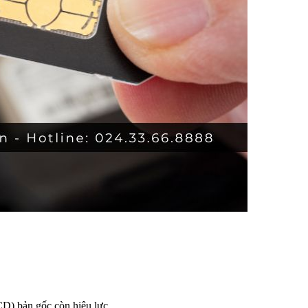
) bản gốc còn hiệu lực.