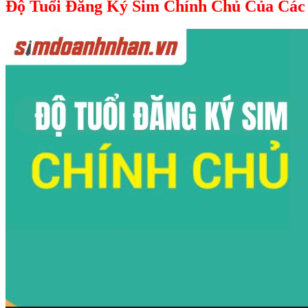
Độ Tuổi Đăng Ký Sim Chính Chủ Của Cá