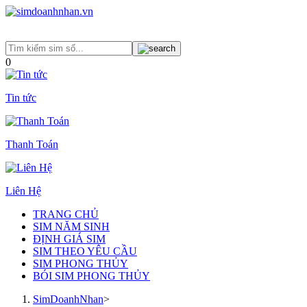
0
Tin tức
Thanh Toán
Liên Hệ
TRANG CHỦ
SIM NĂM SINH
ĐỊNH GIÁ SIM
SIM THEO YÊU CẦU
SIM PHONG THỦY
BÓI SIM PHONG THỦY
SimDoanhNhan
>