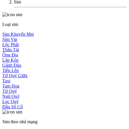
Sim
Loại sim
Sim Khuyến Mại
Sim Vip
Lộc Phát
Thần Tài
Ông Địa
Lặp Kép
Gánh Đảo
Tiến Lên
Tứ Quý Giữa
Taxi
Tam Hoa
Tứ Quý
Ngũ Quý
Lục Quý
Đầu Số Cổ
Sim theo nhà mạng