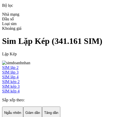
Bộ lọc
Nhà mạng
Đầu số
Loại sim
Khoảng giá
Sim Lặp Kép
(
341.161
SIM)
Lặp Kép
SIM lặp 2
SIM lặp 3
SIM lặp 4
SIM kép 2
SIM kép 3
SIM kép 4
Sắp xếp theo:
Ngẫu nhiên
Giảm dần
Tăng dần