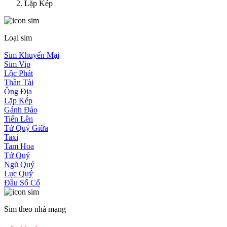
Lặp Kép
Loại sim
Sim Khuyến Mại
Sim Vip
Lộc Phát
Thần Tài
Ông Địa
Lặp Kép
Gánh Đảo
Tiến Lên
Tứ Quý Giữa
Taxi
Tam Hoa
Tứ Quý
Ngũ Quý
Lục Quý
Đầu Số Cổ
Sim theo nhà mạng