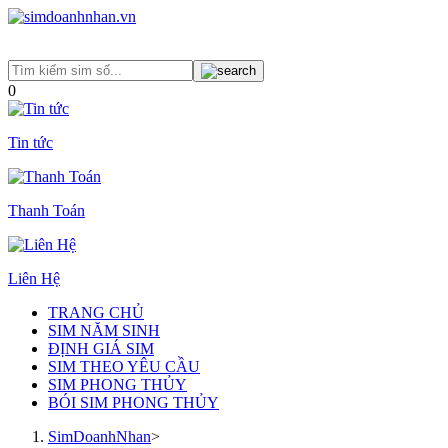
0
Tin tức
Thanh Toán
Liên Hệ
TRANG CHỦ
SIM NĂM SINH
ĐỊNH GIÁ SIM
SIM THEO YÊU CẦU
SIM PHONG THỦY
BÓI SIM PHONG THỦY
SimDoanhNhan
>