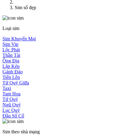
Sim số đẹp
Loại sim
Sim Khuyến Mại
Sim Vip
Lộc Phát
Thần Tài
Ông Địa
Lặp Kép
Gánh Đảo
Tiến Lên
Tứ Quý Giữa
Taxi
Tam Hoa
Tứ Quý
Ngũ Quý
Lục Quý
Đầu Số Cổ
Sim theo nhà mạng