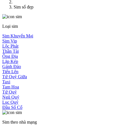
Sim số đẹp
Loại sim
Sim Khuyến Mại
Sim Vip
Lộc Phát
Thần Tài
Ông Địa
Lặp Kép
Gánh Đảo
Tiến Lên
Tứ Quý Giữa
Taxi
Tam Hoa
Tứ Quý
Ngũ Quý
Lục Quý
Đầu Số Cổ
Sim theo nhà mạng