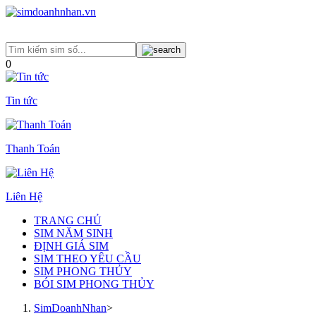
0
Tin tức
Thanh Toán
Liên Hệ
TRANG CHỦ
SIM NĂM SINH
ĐỊNH GIÁ SIM
SIM THEO YÊU CẦU
SIM PHONG THỦY
BÓI SIM PHONG THỦY
SimDoanhNhan
>