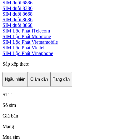
SIM đuôi 6886
SIM đuôi 8386
SIM đuôi 8668
SIM đuôi 8686
SIM đuôi 8868
SIM Lộc Phát ITelecom
SIM Lộc Phát Mobifone
SIM Lộc Phát Vietnamobile
SIM Lộc Phát Viettel
SIM Lộc Phát Vinaphone
Sắp xếp theo:
Ngẫu nhiên
Giảm dần
Tăng dần
STT
Số sim
Giá bán
Mạng
Mua sim