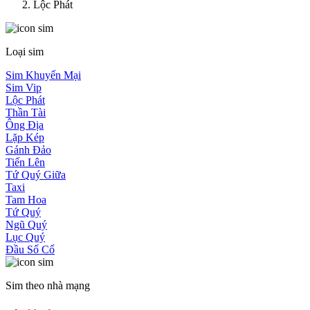
Lộc Phát
Loại sim
Sim Khuyến Mại
Sim Vip
Lộc Phát
Thần Tài
Ông Địa
Lặp Kép
Gánh Đảo
Tiến Lên
Tứ Quý Giữa
Taxi
Tam Hoa
Tứ Quý
Ngũ Quý
Lục Quý
Đầu Số Cổ
Sim theo nhà mạng