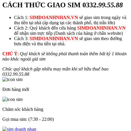
CÁCH THỨC GIAO SIM
0332.
99.55.88
Cách 1:
SIMDOANHNHAN.VN
sẽ giao sim trong ngày và
thu tiền tại nhà (áp dụng tại các thành phố, thị trấn lớn)
Cách 2: Quý khách đến cửa hàng
SIMDOANHNHAN.VN
để nhận sim trực tiếp (Danh sách của hàng ở chân website)
Cách 3:
SIMDOANHNHAN.VN
sẽ giao sim theo đường
bưu điện và thu tiền tại nhà.
CHÚ Ý
:
Quý khách sẽ không phải thanh toán thêm bất kỳ 1 khoản
nào khác ngoài giá sim
Chúc quý khách gặp nhiều may mắn khi sở hữu thuê bao
0332.
99.55.88
Đơn hàng mới
Chăm sóc khách hàng
Gọi mua sim: (7:30 - 22:00)