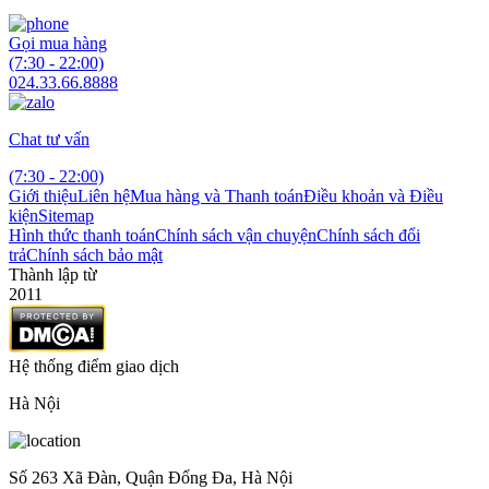
Gọi mua hàng
(7:30 - 22:00)
024.33.66.8888
Chat tư vấn
(7:30 - 22:00)
Giới thiệu
Liên hệ
Mua hàng và Thanh toán
Điều khoản và Điều
kiện
Sitemap
Hình thức thanh toán
Chính sách vận chuyện
Chính sách đổi
trả
Chính sách bảo mật
Thành lập từ
2011
Hệ thống điểm giao dịch
Hà Nội
Số 263 Xã Đàn, Quận Đống Đa, Hà Nội