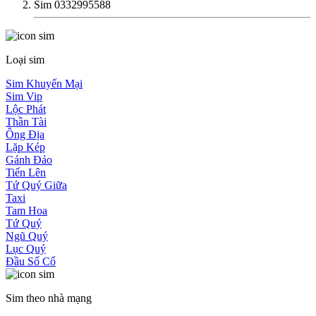
Sim 0332995588
Loại sim
Sim Khuyến Mại
Sim Vip
Lộc Phát
Thần Tài
Ông Địa
Lặp Kép
Gánh Đảo
Tiến Lên
Tứ Quý Giữa
Taxi
Tam Hoa
Tứ Quý
Ngũ Quý
Lục Quý
Đầu Số Cổ
Sim theo nhà mạng