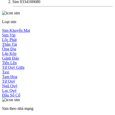
Sim 0334100680
Loại sim
Sim Khuyến Mại
Sim Vip
Lộc Phát
Thần Tài
Ông Địa
Lặp Kép
Gánh Đảo
Tiến Lên
Tứ Quý Giữa
Taxi
Tam Hoa
Tứ Quý
Ngũ Quý
Lục Quý
Đầu Số Cổ
Sim theo nhà mạng