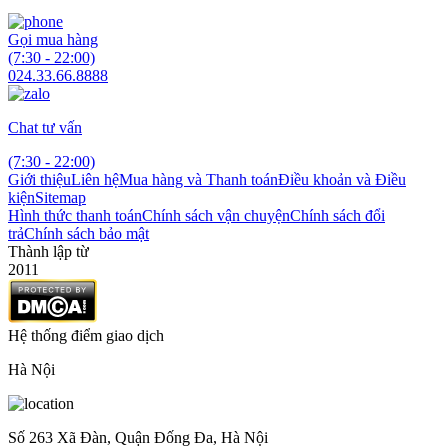
Gọi mua hàng
(7:30 - 22:00)
024.33.66.8888
Chat tư vấn
(7:30 - 22:00)
Giới thiệu
Liên hệ
Mua hàng và Thanh toán
Điều khoản và Điều
kiện
Sitemap
Hình thức thanh toán
Chính sách vận chuyện
Chính sách đổi
trả
Chính sách bảo mật
Thành lập từ
2011
Hệ thống điểm giao dịch
Hà Nội
Số 263 Xã Đàn, Quận Đống Đa, Hà Nội