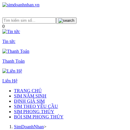
0
Tin tức
Thanh Toán
Liên Hệ
TRANG CHỦ
SIM NĂM SINH
ĐỊNH GIÁ SIM
SIM THEO YÊU CẦU
SIM PHONG THỦY
BÓI SIM PHONG THỦY
SimDoanhNhan
>