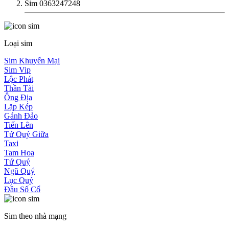
Sim 0363247248
Loại sim
Sim Khuyến Mại
Sim Vip
Lộc Phát
Thần Tài
Ông Địa
Lặp Kép
Gánh Đảo
Tiến Lên
Tứ Quý Giữa
Taxi
Tam Hoa
Tứ Quý
Ngũ Quý
Lục Quý
Đầu Số Cổ
Sim theo nhà mạng