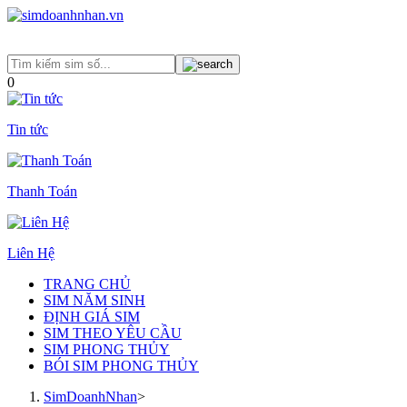
0
Tin tức
Thanh Toán
Liên Hệ
TRANG CHỦ
SIM NĂM SINH
ĐỊNH GIÁ SIM
SIM THEO YÊU CẦU
SIM PHONG THỦY
BÓI SIM PHONG THỦY
SimDoanhNhan
>