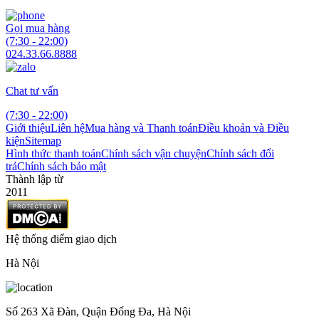
Gọi mua hàng
(7:30 - 22:00)
024.33.66.8888
Chat tư vấn
(7:30 - 22:00)
Giới thiệu
Liên hệ
Mua hàng và Thanh toán
Điều khoản và Điều
kiện
Sitemap
Hình thức thanh toán
Chính sách vận chuyện
Chính sách đổi
trả
Chính sách bảo mật
Thành lập từ
2011
Hệ thống điểm giao dịch
Hà Nội
Số 263 Xã Đàn, Quận Đống Đa, Hà Nội