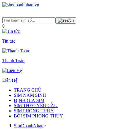
0
Tin tức
Thanh Toán
Liên Hệ
TRANG CHỦ
SIM NĂM SINH
ĐỊNH GIÁ SIM
SIM THEO YÊU CẦU
SIM PHONG THỦY
BÓI SIM PHONG THỦY
SimDoanhNhan
>