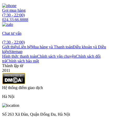
Gọi mua hàng
(7:30 - 22:00)
024.33.66.8888
Chat tư vấn
(7:30 - 22:00)
Giới thiệu
Liên hệ
Mua hàng và Thanh toán
Điều khoản và Điều
kiện
Sitemap
Hình thức thanh toán
Chính sách vận chuyện
Chính sách đổi
trả
Chính sách bảo mật
Thành lập từ
2011
Hệ thống điểm giao dịch
Hà Nội
Số 263 Xã Đàn, Quận Đống Đa, Hà Nội