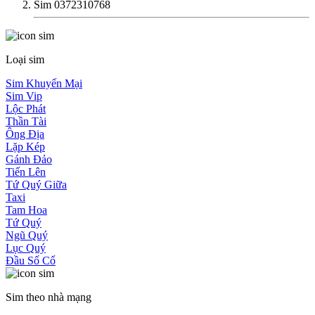
Sim 0372310768
Loại sim
Sim Khuyến Mại
Sim Vip
Lộc Phát
Thần Tài
Ông Địa
Lặp Kép
Gánh Đảo
Tiến Lên
Tứ Quý Giữa
Taxi
Tam Hoa
Tứ Quý
Ngũ Quý
Lục Quý
Đầu Số Cổ
Sim theo nhà mạng