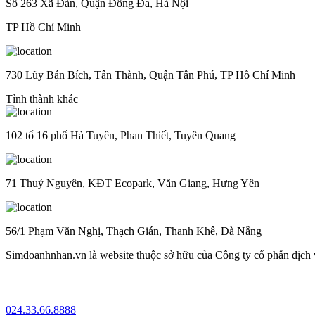
Số 263 Xã Đàn, Quận Đống Đa, Hà Nội
TP Hồ Chí Minh
730 Lũy Bán Bích, Tân Thành, Quận Tân Phú, TP Hồ Chí Minh
Tỉnh thành khác
102 tổ 16 phố Hà Tuyên, Phan Thiết, Tuyên Quang
71 Thuỷ Nguyên, KĐT Ecopark, Văn Giang, Hưng Yên
56/1 Phạm Văn Nghị, Thạch Gián, Thanh Khê, Đà Nẵng
Simdoanhnhan.vn là website thuộc sở hữu của Công ty cổ phẩn dịch
024.33.66.8888