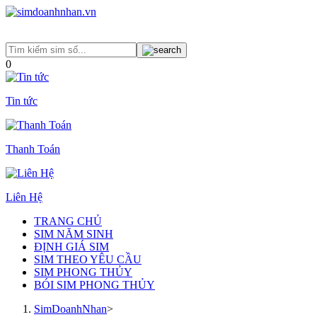
0
Tin tức
Thanh Toán
Liên Hệ
TRANG CHỦ
SIM NĂM SINH
ĐỊNH GIÁ SIM
SIM THEO YÊU CẦU
SIM PHONG THỦY
BÓI SIM PHONG THỦY
SimDoanhNhan
>