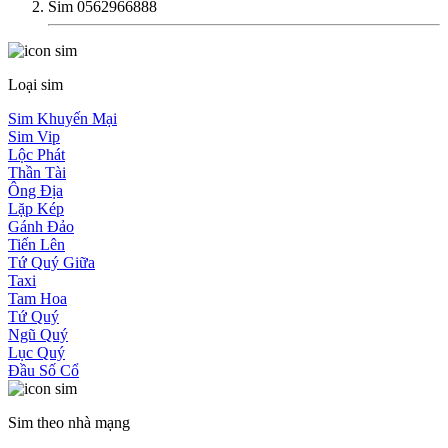
Sim 0562966888
Loại sim
Sim Khuyến Mại
Sim Vip
Lộc Phát
Thần Tài
Ông Địa
Lặp Kép
Gánh Đảo
Tiến Lên
Tứ Quý Giữa
Taxi
Tam Hoa
Tứ Quý
Ngũ Quý
Lục Quý
Đầu Số Cổ
Sim theo nhà mạng