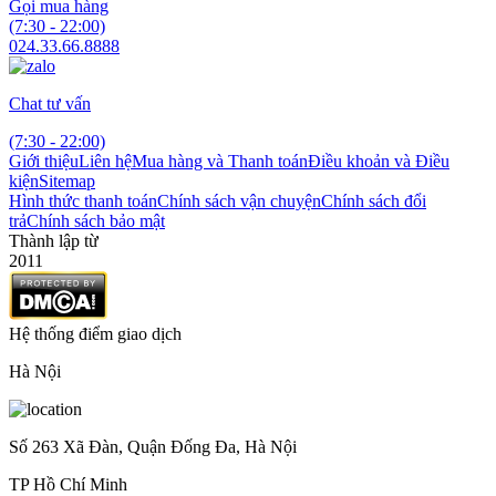
Gọi mua hàng
(7:30 - 22:00)
024.33.66.8888
Chat tư vấn
(7:30 - 22:00)
Giới thiệu
Liên hệ
Mua hàng và Thanh toán
Điều khoản và Điều
kiện
Sitemap
Hình thức thanh toán
Chính sách vận chuyện
Chính sách đổi
trả
Chính sách bảo mật
Thành lập từ
2011
Hệ thống điểm giao dịch
Hà Nội
Số 263 Xã Đàn, Quận Đống Đa, Hà Nội
TP Hồ Chí Minh