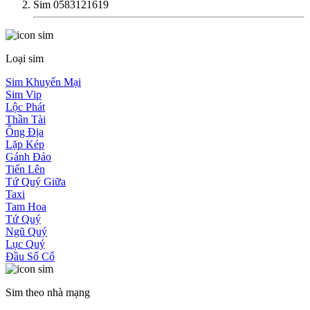
Sim 0583121619
Loại sim
Sim Khuyến Mại
Sim Vip
Lộc Phát
Thần Tài
Ông Địa
Lặp Kép
Gánh Đảo
Tiến Lên
Tứ Quý Giữa
Taxi
Tam Hoa
Tứ Quý
Ngũ Quý
Lục Quý
Đầu Số Cổ
Sim theo nhà mạng