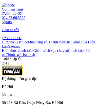
Gọi mua hàng
(7:30 - 22:00)
024.33.66.8888
Chat tư vấn
(7:30 - 22:00)
Giới thiệu
Liên hệ
Mua hàng và Thanh toán
Điều khoản và Điều
kiện
Sitemap
Hình thức thanh toán
Chính sách vận chuyện
Chính sách đổi
trả
Chính sách bảo mật
Thành lập từ
2011
Hệ thống điểm giao dịch
Hà Nội
Số 263 Xã Đàn, Quận Đống Đa, Hà Nội