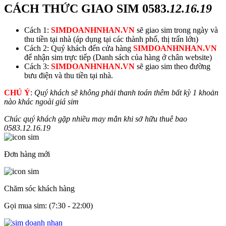
CÁCH THỨC GIAO SIM
0583.
12.16.19
Cách 1:
SIMDOANHNHAN.VN
sẽ giao sim trong ngày và
thu tiền tại nhà (áp dụng tại các thành phố, thị trấn lớn)
Cách 2: Quý khách đến cửa hàng
SIMDOANHNHAN.VN
để nhận sim trực tiếp (Danh sách của hàng ở chân website)
Cách 3:
SIMDOANHNHAN.VN
sẽ giao sim theo đường
bưu điện và thu tiền tại nhà.
CHÚ Ý
:
Quý khách sẽ không phải thanh toán thêm bất kỳ 1 khoản
nào khác ngoài giá sim
Chúc quý khách gặp nhiều may mắn khi sở hữu thuê bao
0583.
12.16.19
Đơn hàng mới
Chăm sóc khách hàng
Gọi mua sim: (7:30 - 22:00)