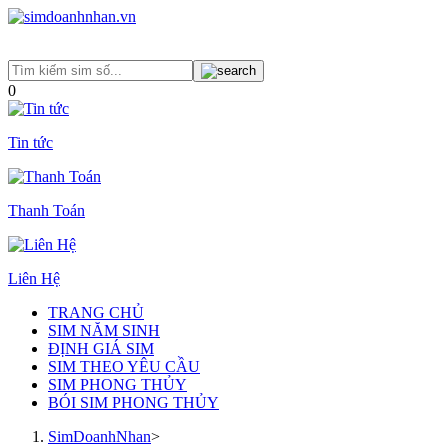
0
Tin tức
Thanh Toán
Liên Hệ
TRANG CHỦ
SIM NĂM SINH
ĐỊNH GIÁ SIM
SIM THEO YÊU CẦU
SIM PHONG THỦY
BÓI SIM PHONG THỦY
SimDoanhNhan
>