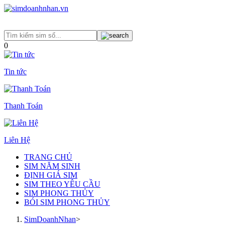
0
Tin tức
Thanh Toán
Liên Hệ
TRANG CHỦ
SIM NĂM SINH
ĐỊNH GIÁ SIM
SIM THEO YÊU CẦU
SIM PHONG THỦY
BÓI SIM PHONG THỦY
SimDoanhNhan
>