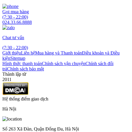
Gọi mua hàng
(7:30 - 22:00)
024.33.66.8888
Chat tư vấn
(7:30 - 22:00)
Giới thiệu
Liên hệ
Mua hàng và Thanh toán
Điều khoản và Điều
kiện
Sitemap
Hình thức thanh toán
Chính sách vận chuyện
Chính sách đổi
trả
Chính sách bảo mật
Thành lập từ
2011
Hệ thống điểm giao dịch
Hà Nội
Số 263 Xã Đàn, Quận Đống Đa, Hà Nội