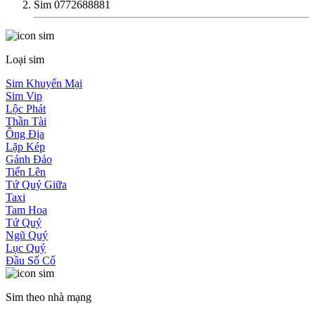
Sim 0772688881
Loại sim
Sim Khuyến Mại
Sim Vip
Lộc Phát
Thần Tài
Ông Địa
Lặp Kép
Gánh Đảo
Tiến Lên
Tứ Quý Giữa
Taxi
Tam Hoa
Tứ Quý
Ngũ Quý
Lục Quý
Đầu Số Cổ
Sim theo nhà mạng