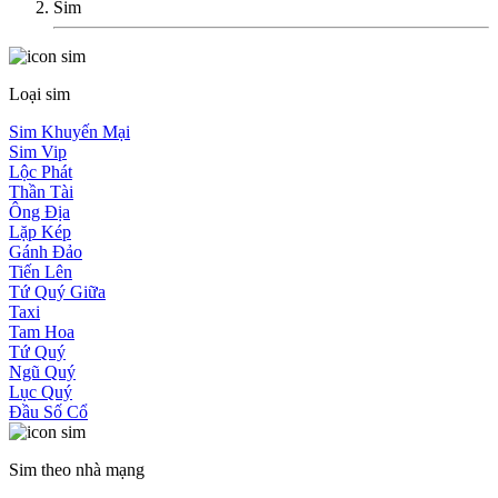
Sim
Loại sim
Sim Khuyến Mại
Sim Vip
Lộc Phát
Thần Tài
Ông Địa
Lặp Kép
Gánh Đảo
Tiến Lên
Tứ Quý Giữa
Taxi
Tam Hoa
Tứ Quý
Ngũ Quý
Lục Quý
Đầu Số Cổ
Sim theo nhà mạng