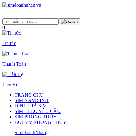
0
Tin tức
Thanh Toán
Liên Hệ
TRANG CHỦ
SIM NĂM SINH
ĐỊNH GIÁ SIM
SIM THEO YÊU CẦU
SIM PHONG THỦY
BÓI SIM PHONG THỦY
SimDoanhNhan
>