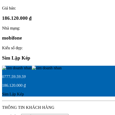
Giá bán:
186.120.000 ₫
Nhà mạng:
mobifone
Kiểu số đẹp:
Sim Lặp Kép
0777.
59.59.59
186.120.000 ₫
Sim Lặp Kép
THÔNG TIN KHÁCH HÀNG