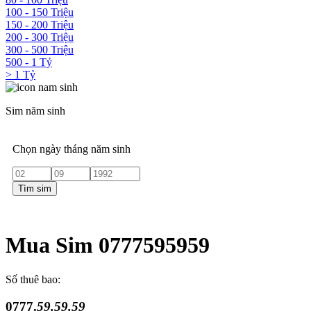
100 - 150 Triệu
150 - 200 Triệu
200 - 300 Triệu
300 - 500 Triệu
500 - 1 Tỷ
> 1 Tỷ
Sim năm sinh
Chọn ngày tháng năm sinh
Tìm sim
Mua Sim 0777595959
Số thuê bao:
0777.
59.59.59