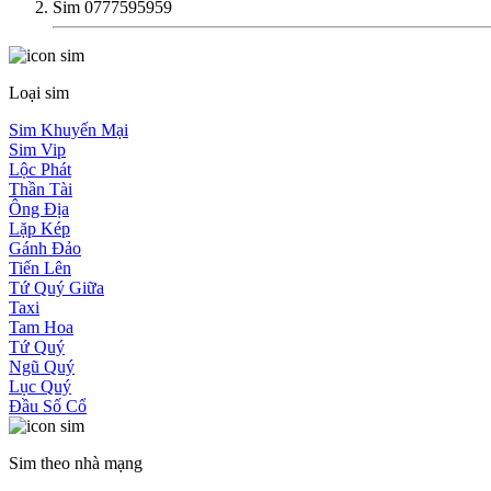
Sim 0777595959
Loại sim
Sim Khuyến Mại
Sim Vip
Lộc Phát
Thần Tài
Ông Địa
Lặp Kép
Gánh Đảo
Tiến Lên
Tứ Quý Giữa
Taxi
Tam Hoa
Tứ Quý
Ngũ Quý
Lục Quý
Đầu Số Cổ
Sim theo nhà mạng