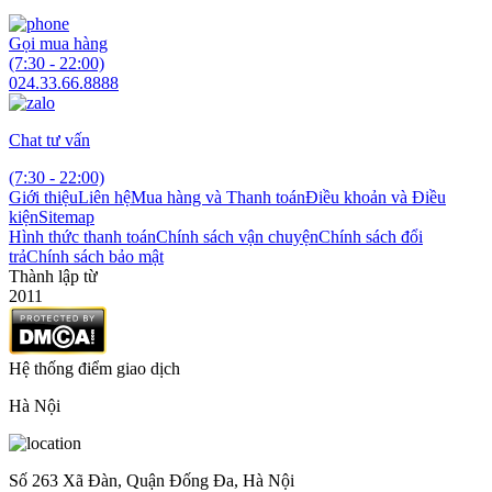
Gọi mua hàng
(7:30 - 22:00)
024.33.66.8888
Chat tư vấn
(7:30 - 22:00)
Giới thiệu
Liên hệ
Mua hàng và Thanh toán
Điều khoản và Điều
kiện
Sitemap
Hình thức thanh toán
Chính sách vận chuyện
Chính sách đổi
trả
Chính sách bảo mật
Thành lập từ
2011
Hệ thống điểm giao dịch
Hà Nội
Số 263 Xã Đàn, Quận Đống Đa, Hà Nội