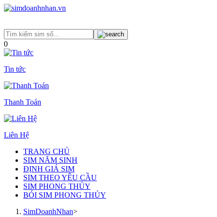
0
Tin tức
Thanh Toán
Liên Hệ
TRANG CHỦ
SIM NĂM SINH
ĐỊNH GIÁ SIM
SIM THEO YÊU CẦU
SIM PHONG THỦY
BÓI SIM PHONG THỦY
SimDoanhNhan
>