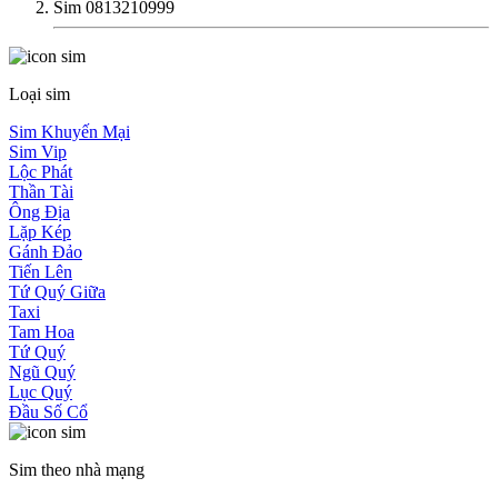
Sim 0813210999
Loại sim
Sim Khuyến Mại
Sim Vip
Lộc Phát
Thần Tài
Ông Địa
Lặp Kép
Gánh Đảo
Tiến Lên
Tứ Quý Giữa
Taxi
Tam Hoa
Tứ Quý
Ngũ Quý
Lục Quý
Đầu Số Cổ
Sim theo nhà mạng