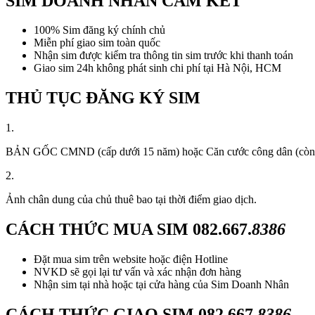
SIM DOANH NHÂN CAM KẾT
100% Sim đăng ký chính chủ
Miễn phí giao sim toàn quốc
Nhận sim được kiểm tra thông tin sim trước khi thanh toán
Giao sim 24h không phát sinh chi phí tại Hà Nội, HCM
THỦ TỤC ĐĂNG KÝ SIM
1.
BẢN GỐC CMND (cấp dưới 15 năm) hoặc Căn cước công dân (còn thời
2.
Ảnh chân dung của chủ thuê bao tại thời điểm giao dịch.
CÁCH THỨC MUA SIM
082.667.
8386
Đặt mua sim trên website hoặc điện Hotline
NVKD sẽ gọi lại tư vấn và xác nhận đơn hàng
Nhận sim tại nhà hoặc tại cửa hàng của Sim Doanh Nhân
CÁCH THỨC GIAO SIM
082.667.
8386