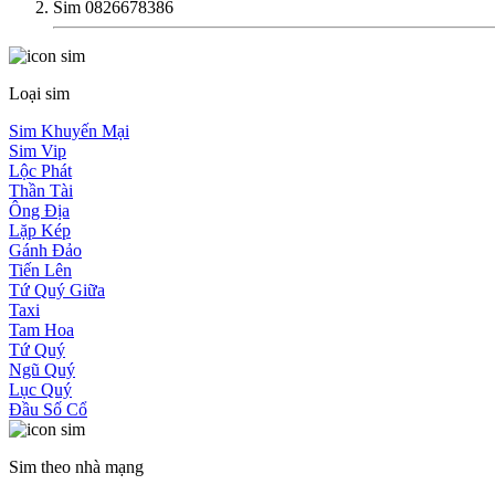
Sim 0826678386
Loại sim
Sim Khuyến Mại
Sim Vip
Lộc Phát
Thần Tài
Ông Địa
Lặp Kép
Gánh Đảo
Tiến Lên
Tứ Quý Giữa
Taxi
Tam Hoa
Tứ Quý
Ngũ Quý
Lục Quý
Đầu Số Cổ
Sim theo nhà mạng