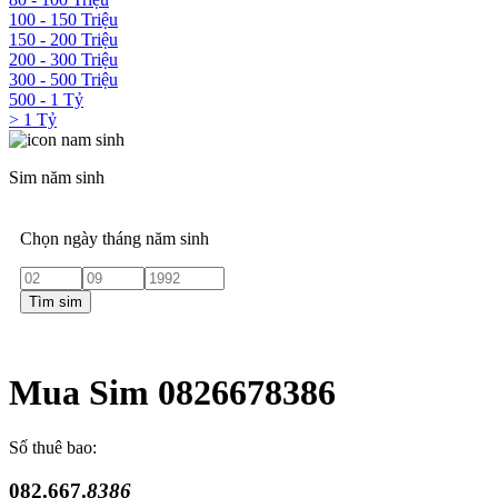
100 - 150 Triệu
150 - 200 Triệu
200 - 300 Triệu
300 - 500 Triệu
500 - 1 Tỷ
> 1 Tỷ
Sim năm sinh
Chọn ngày tháng năm sinh
Tìm sim
Mua Sim 0826678386
Số thuê bao:
082.667.
8386