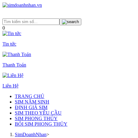
0
Tin tức
Thanh Toán
Liên Hệ
TRANG CHỦ
SIM NĂM SINH
ĐỊNH GIÁ SIM
SIM THEO YÊU CẦU
SIM PHONG THỦY
BÓI SIM PHONG THỦY
SimDoanhNhan
>