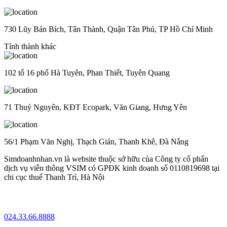
730 Lũy Bán Bích, Tân Thành, Quận Tân Phú, TP Hồ Chí Minh
Tỉnh thành khác
102 tổ 16 phố Hà Tuyên, Phan Thiết, Tuyên Quang
71 Thuỷ Nguyên, KĐT Ecopark, Văn Giang, Hưng Yên
56/1 Phạm Văn Nghị, Thạch Gián, Thanh Khê, Đà Nẵng
Simdoanhnhan.vn là website thuộc sở hữu của Công ty cổ phẩn
dịch vụ viễn thông VSIM có GPĐK kinh doanh số 0110819698 tại
chi cục thuế Thanh Trì, Hà Nội
024.33.66.8888