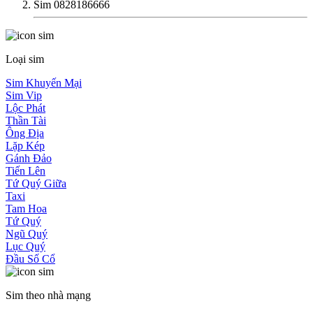
Sim 0828186666
Loại sim
Sim Khuyến Mại
Sim Vip
Lộc Phát
Thần Tài
Ông Địa
Lặp Kép
Gánh Đảo
Tiến Lên
Tứ Quý Giữa
Taxi
Tam Hoa
Tứ Quý
Ngũ Quý
Lục Quý
Đầu Số Cổ
Sim theo nhà mạng