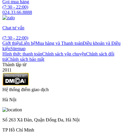
Gọi mua hàng
(7:30 - 22:00)
024.33.66.8888
Chat tư vấn
(7:30 - 22:00)
Giới thiệu
Liên hệ
Mua hàng và Thanh toán
Điều khoản và Điều
kiện
Sitemap
Hình thức thanh toán
Chính sách vận chuyện
Chính sách đổi
trả
Chính sách bảo mật
Thành lập từ
2011
Hệ thống điểm giao dịch
Hà Nội
Số 263 Xã Đàn, Quận Đống Đa, Hà Nội
TP Hồ Chí Minh