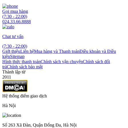
Gọi mua hàng
(7:30 - 22:00)
024.33.66.8888
Chat tư vấn
(7:30 - 22:00)
Giới thiệu
Liên hệ
Mua hàng và Thanh toán
Điều khoản và Điều
kiện
Sitemap
Hình thức thanh toán
Chính sách vận chuyện
Chính sách đổi
trả
Chính sách bảo mật
Thành lập từ
2011
Hệ thống điểm giao dịch
Hà Nội
Số 263 Xã Đàn, Quận Đống Đa, Hà Nội