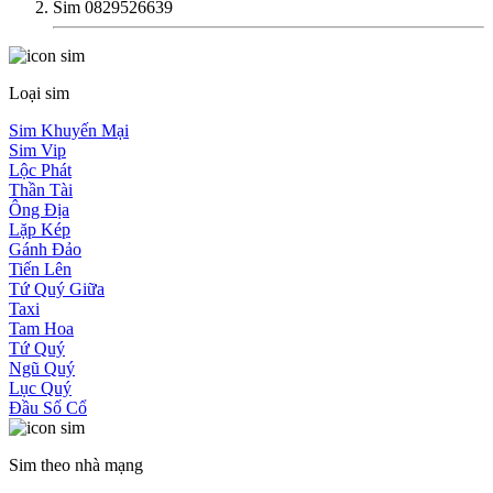
Sim 0829526639
Loại sim
Sim Khuyến Mại
Sim Vip
Lộc Phát
Thần Tài
Ông Địa
Lặp Kép
Gánh Đảo
Tiến Lên
Tứ Quý Giữa
Taxi
Tam Hoa
Tứ Quý
Ngũ Quý
Lục Quý
Đầu Số Cổ
Sim theo nhà mạng