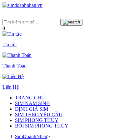
0
Tin tức
Thanh Toán
Liên Hệ
TRANG CHỦ
SIM NĂM SINH
ĐỊNH GIÁ SIM
SIM THEO YÊU CẦU
SIM PHONG THỦY
BÓI SIM PHONG THỦY
SimDoanhNhan
>