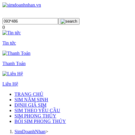
0
Tin tức
Thanh Toán
Liên Hệ
TRANG CHỦ
SIM NĂM SINH
ĐỊNH GIÁ SIM
SIM THEO YÊU CẦU
SIM PHONG THỦY
BÓI SIM PHONG THỦY
SimDoanhNhan
>