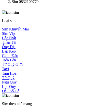
Sim 0832109779
Loại sim
Sim Khuyến Mại
Sim Vip
Lộc Phát
Thần Tài
Ông Địa
Lặp Kép
Gánh Đảo
Tiến Lên
Tứ Quý Giữa
Taxi
Tam Hoa
Tứ Quý
Ngũ Quý
Lục Quý
Đầu Số Cổ
Sim theo nhà mạng