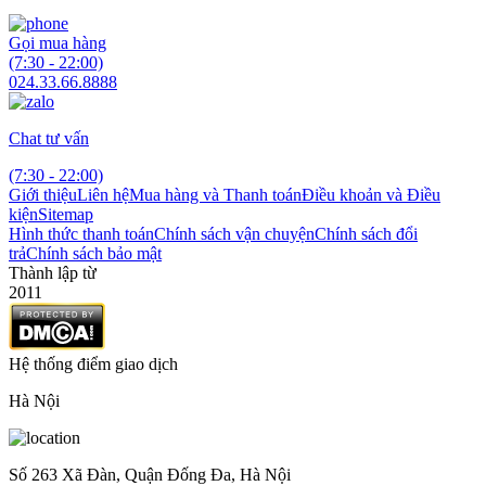
Gọi mua hàng
(7:30 - 22:00)
024.33.66.8888
Chat tư vấn
(7:30 - 22:00)
Giới thiệu
Liên hệ
Mua hàng và Thanh toán
Điều khoản và Điều
kiện
Sitemap
Hình thức thanh toán
Chính sách vận chuyện
Chính sách đổi
trả
Chính sách bảo mật
Thành lập từ
2011
Hệ thống điểm giao dịch
Hà Nội
Số 263 Xã Đàn, Quận Đống Đa, Hà Nội