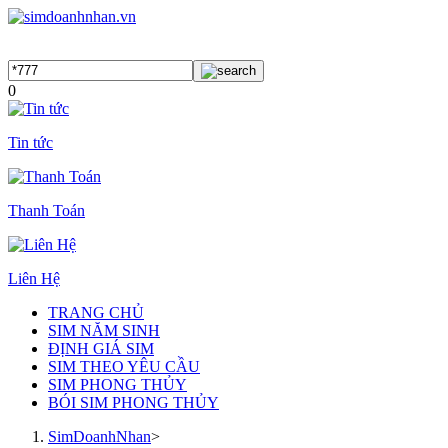
0
Tin tức
Thanh Toán
Liên Hệ
TRANG CHỦ
SIM NĂM SINH
ĐỊNH GIÁ SIM
SIM THEO YÊU CẦU
SIM PHONG THỦY
BÓI SIM PHONG THỦY
SimDoanhNhan
>