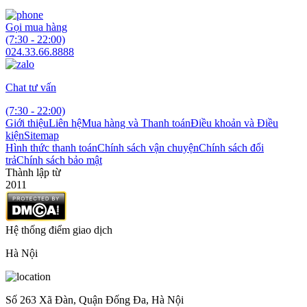
Gọi mua hàng
(7:30 - 22:00)
024.33.66.8888
Chat tư vấn
(7:30 - 22:00)
Giới thiệu
Liên hệ
Mua hàng và Thanh toán
Điều khoản và Điều
kiện
Sitemap
Hình thức thanh toán
Chính sách vận chuyện
Chính sách đổi
trả
Chính sách bảo mật
Thành lập từ
2011
Hệ thống điểm giao dịch
Hà Nội
Số 263 Xã Đàn, Quận Đống Đa, Hà Nội