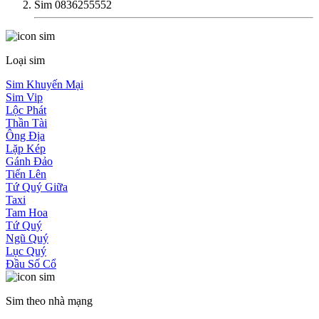
Sim 0836255552
Loại sim
Sim Khuyến Mại
Sim Vip
Lộc Phát
Thần Tài
Ông Địa
Lặp Kép
Gánh Đảo
Tiến Lên
Tứ Quý Giữa
Taxi
Tam Hoa
Tứ Quý
Ngũ Quý
Lục Quý
Đầu Số Cổ
Sim theo nhà mạng