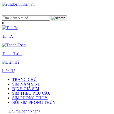
0
Tin tức
Thanh Toán
Liên Hệ
TRANG CHỦ
SIM NĂM SINH
ĐỊNH GIÁ SIM
SIM THEO YÊU CẦU
SIM PHONG THỦY
BÓI SIM PHONG THỦY
SimDoanhNhan
>