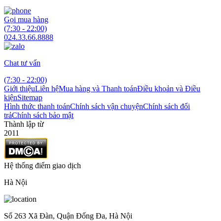
Gọi mua hàng
(7:30 - 22:00)
024.33.66.8888
Chat tư vấn
(7:30 - 22:00)
Giới thiệu
Liên hệ
Mua hàng và Thanh toán
Điều khoản và Điều
kiện
Sitemap
Hình thức thanh toán
Chính sách vận chuyện
Chính sách đổi
trả
Chính sách bảo mật
Thành lập từ
2011
Hệ thống điểm giao dịch
Hà Nội
Số 263 Xã Đàn, Quận Đống Đa, Hà Nội