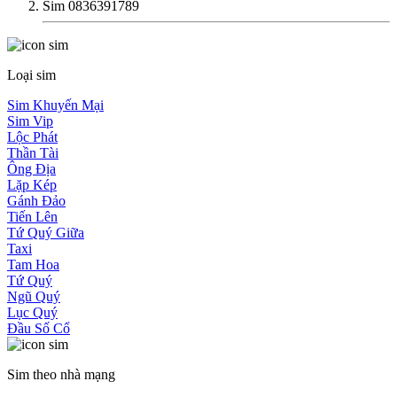
Sim 0836391789
Loại sim
Sim Khuyến Mại
Sim Vip
Lộc Phát
Thần Tài
Ông Địa
Lặp Kép
Gánh Đảo
Tiến Lên
Tứ Quý Giữa
Taxi
Tam Hoa
Tứ Quý
Ngũ Quý
Lục Quý
Đầu Số Cổ
Sim theo nhà mạng