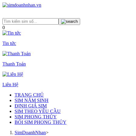
0
Tin tức
Thanh Toán
Liên Hệ
TRANG CHỦ
SIM NĂM SINH
ĐỊNH GIÁ SIM
SIM THEO YÊU CẦU
SIM PHONG THỦY
BÓI SIM PHONG THỦY
SimDoanhNhan
>