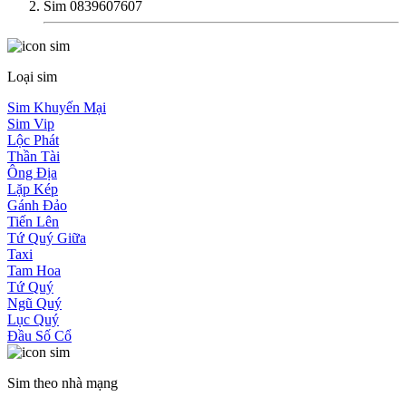
Sim 0839607607
Loại sim
Sim Khuyến Mại
Sim Vip
Lộc Phát
Thần Tài
Ông Địa
Lặp Kép
Gánh Đảo
Tiến Lên
Tứ Quý Giữa
Taxi
Tam Hoa
Tứ Quý
Ngũ Quý
Lục Quý
Đầu Số Cổ
Sim theo nhà mạng