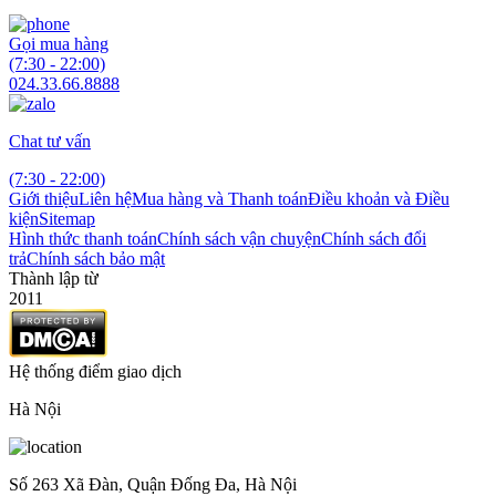
Gọi mua hàng
(7:30 - 22:00)
024.33.66.8888
Chat tư vấn
(7:30 - 22:00)
Giới thiệu
Liên hệ
Mua hàng và Thanh toán
Điều khoản và Điều
kiện
Sitemap
Hình thức thanh toán
Chính sách vận chuyện
Chính sách đổi
trả
Chính sách bảo mật
Thành lập từ
2011
Hệ thống điểm giao dịch
Hà Nội
Số 263 Xã Đàn, Quận Đống Đa, Hà Nội