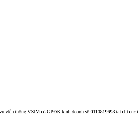
 vụ viễn thông VSIM có GPĐK kinh doanh số 0110819698 tại chi cục 