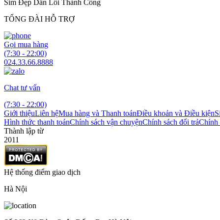
Sim Đẹp Dẫn Lối Thành Công
TỔNG ĐÀI HỖ TRỢ
Gọi mua hàng
(7:30 - 22:00)
024.33.66.8888
Chat tư vấn
(7:30 - 22:00)
Giới thiệu
Liên hệ
Mua hàng và Thanh toán
Điều khoản và Điều kiện
S
Hình thức thanh toán
Chính sách vận chuyện
Chính sách đổi trả
Chính 
Thành lập từ
2011
Hệ thống điểm giao dịch
Hà Nội