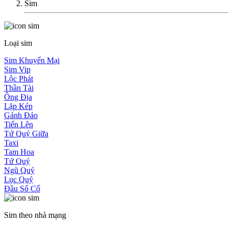
Sim
Loại sim
Sim Khuyến Mại
Sim Vip
Lộc Phát
Thần Tài
Ông Địa
Lặp Kép
Gánh Đảo
Tiến Lên
Tứ Quý Giữa
Taxi
Tam Hoa
Tứ Quý
Ngũ Quý
Lục Quý
Đầu Số Cổ
Sim theo nhà mạng