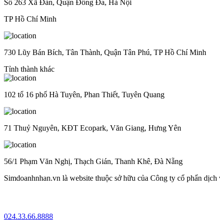
Số 263 Xã Đàn, Quận Đống Đa, Hà Nội
TP Hồ Chí Minh
730 Lũy Bán Bích, Tân Thành, Quận Tân Phú, TP Hồ Chí Minh
Tỉnh thành khác
102 tổ 16 phố Hà Tuyên, Phan Thiết, Tuyên Quang
71 Thuỷ Nguyên, KĐT Ecopark, Văn Giang, Hưng Yên
56/1 Phạm Văn Nghị, Thạch Gián, Thanh Khê, Đà Nẵng
Simdoanhnhan.vn là website thuộc sở hữu của Công ty cổ phẩn dịch
024.33.66.8888