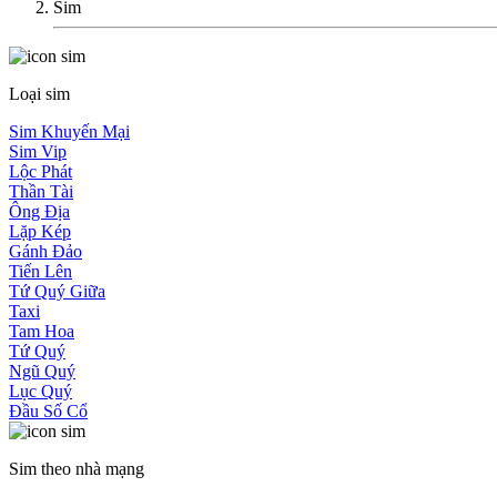
Sim
Loại sim
Sim Khuyến Mại
Sim Vip
Lộc Phát
Thần Tài
Ông Địa
Lặp Kép
Gánh Đảo
Tiến Lên
Tứ Quý Giữa
Taxi
Tam Hoa
Tứ Quý
Ngũ Quý
Lục Quý
Đầu Số Cổ
Sim theo nhà mạng