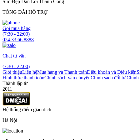
Sim Đẹp Dẫn Lối Thành Công
TỔNG ĐÀI HỖ TRỢ
Gọi mua hàng
(7:30 - 22:00)
024.33.66.8888
Chat tư vấn
(7:30 - 22:00)
Giới thiệu
Liên hệ
Mua hàng và Thanh toán
Điều khoản và Điều kiện
S
Hình thức thanh toán
Chính sách vận chuyện
Chính sách đổi trả
Chính 
Thành lập từ
2011
Hệ thống điểm giao dịch
Hà Nội