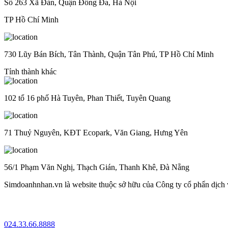
Số 263 Xã Đàn, Quận Đống Đa, Hà Nội
TP Hồ Chí Minh
730 Lũy Bán Bích, Tân Thành, Quận Tân Phú, TP Hồ Chí Minh
Tỉnh thành khác
102 tổ 16 phố Hà Tuyên, Phan Thiết, Tuyên Quang
71 Thuỷ Nguyên, KĐT Ecopark, Văn Giang, Hưng Yên
56/1 Phạm Văn Nghị, Thạch Gián, Thanh Khê, Đà Nẵng
Simdoanhnhan.vn là website thuộc sở hữu của Công ty cổ phẩn dịch
024.33.66.8888