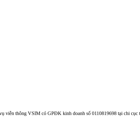
 vụ viễn thông VSIM có GPĐK kinh doanh số 0110819698 tại chi cục 