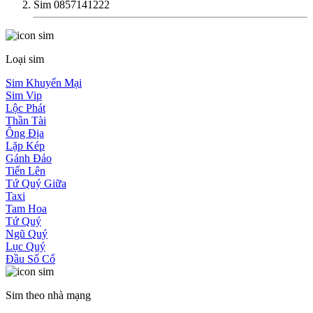
Sim 0857141222
Loại sim
Sim Khuyến Mại
Sim Vip
Lộc Phát
Thần Tài
Ông Địa
Lặp Kép
Gánh Đảo
Tiến Lên
Tứ Quý Giữa
Taxi
Tam Hoa
Tứ Quý
Ngũ Quý
Lục Quý
Đầu Số Cổ
Sim theo nhà mạng