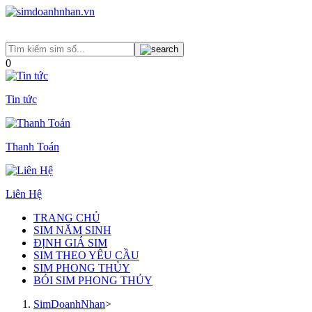
0
Tin tức
Thanh Toán
Liên Hệ
TRANG CHỦ
SIM NĂM SINH
ĐỊNH GIÁ SIM
SIM THEO YÊU CẦU
SIM PHONG THỦY
BÓI SIM PHONG THỦY
SimDoanhNhan
>