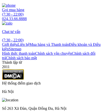
Gọi mua hàng
(7:30 - 22:00)
024.33.66.8888
Chat tư vấn
(7:30 - 22:00)
Giới thiệu
Liên hệ
Mua hàng và Thanh toán
Điều khoản và Điều
kiện
Sitemap
Hình thức thanh toán
Chính sách vận chuyện
Chính sách đổi
trả
Chính sách bảo mật
Thành lập từ
2011
Hệ thống điểm giao dịch
Hà Nội
Số 263 Xã Đàn, Quận Đống Đa, Hà Nội