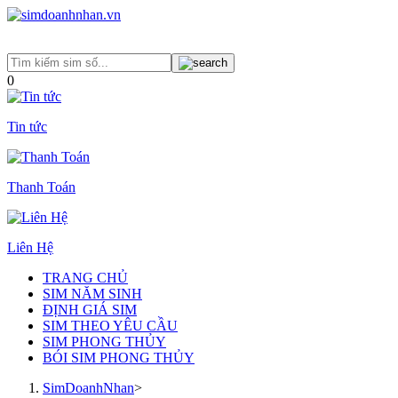
0
Tin tức
Thanh Toán
Liên Hệ
TRANG CHỦ
SIM NĂM SINH
ĐỊNH GIÁ SIM
SIM THEO YÊU CẦU
SIM PHONG THỦY
BÓI SIM PHONG THỦY
SimDoanhNhan
>