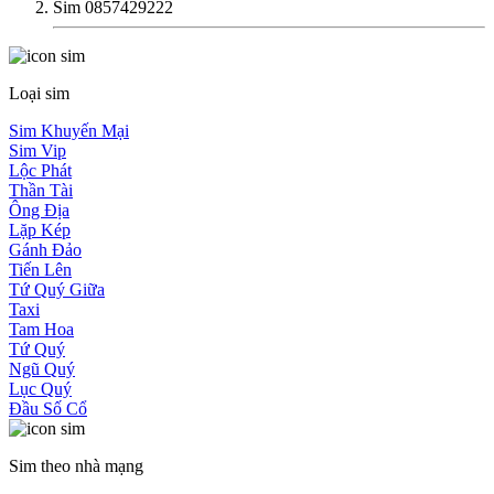
Sim 0857429222
Loại sim
Sim Khuyến Mại
Sim Vip
Lộc Phát
Thần Tài
Ông Địa
Lặp Kép
Gánh Đảo
Tiến Lên
Tứ Quý Giữa
Taxi
Tam Hoa
Tứ Quý
Ngũ Quý
Lục Quý
Đầu Số Cổ
Sim theo nhà mạng