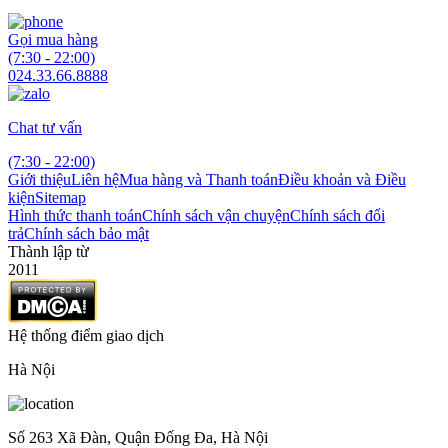
Gọi mua hàng
(7:30 - 22:00)
024.33.66.8888
Chat tư vấn
(7:30 - 22:00)
Giới thiệu
Liên hệ
Mua hàng và Thanh toán
Điều khoản và Điều
kiện
Sitemap
Hình thức thanh toán
Chính sách vận chuyện
Chính sách đổi
trả
Chính sách bảo mật
Thành lập từ
2011
Hệ thống điểm giao dịch
Hà Nội
Số 263 Xã Đàn, Quận Đống Đa, Hà Nội