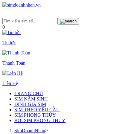
0
Tin tức
Thanh Toán
Liên Hệ
TRANG CHỦ
SIM NĂM SINH
ĐỊNH GIÁ SIM
SIM THEO YÊU CẦU
SIM PHONG THỦY
BÓI SIM PHONG THỦY
SimDoanhNhan
>