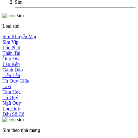
Sim
Loại sim
Sim Khuyến Mại
Sim Vip
Lộc Phát
Thần Tài
Ông Địa
Lặp Kép
Gánh Đảo
Tiến Lên
Tứ Quý Giữa
Taxi
Tam Hoa
Tứ Quý
Ngũ Quý
Lục Quý
Đầu Số Cổ
Sim theo nhà mạng