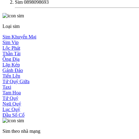
Sim 0898098693
Loại sim
Sim Khuyến Mại
Sim Vip
Lộc Phát
Thần Tài
Ông Địa
Lặp Kép
Gánh Đảo
Tiến Lên
Tứ Quý Giữa
Taxi
Tam Hoa
Tứ Quý
Ngũ Quý
Lục Quý
Đầu Số Cổ
Sim theo nhà mạng