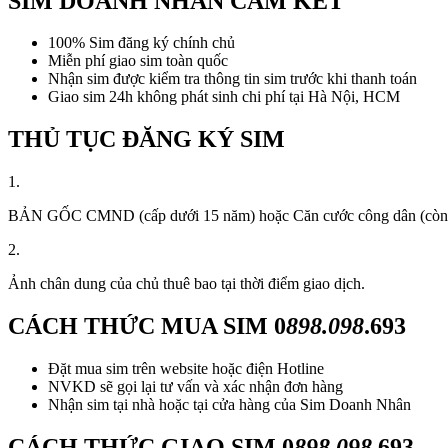
SIM DOANH NHÂN CAM KẾT
100% Sim đăng ký chính chủ
Miễn phí giao sim toàn quốc
Nhận sim được kiểm tra thông tin sim trước khi thanh toán
Giao sim 24h không phát sinh chi phí tại Hà Nội, HCM
THỦ TỤC ĐĂNG KÝ SIM
1.
BẢN GỐC CMND (cấp dưới 15 năm) hoặc Căn cước công dân (còn thời
2.
Ảnh chân dung của chủ thuê bao tại thời điểm giao dịch.
CÁCH THỨC MUA SIM
0
898.098
.693
Đặt mua sim trên website hoặc điện Hotline
NVKD sẽ gọi lại tư vấn và xác nhận đơn hàng
Nhận sim tại nhà hoặc tại cửa hàng của Sim Doanh Nhân
CÁCH THỨC GIAO SIM
0
898.098
.693