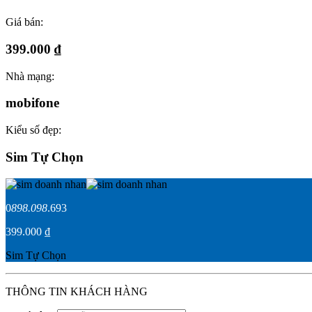
Giá bán:
399.000 ₫
Nhà mạng:
mobifone
Kiểu số đẹp:
Sim Tự Chọn
0
898.098
.693
399.000 ₫
Sim Tự Chọn
THÔNG TIN KHÁCH HÀNG