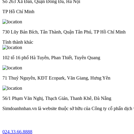
Số 263 Xã Đàn, Quận Đống Đa, Hà Nội
TP Hồ Chí Minh
730 Lũy Bán Bích, Tân Thành, Quận Tân Phú, TP Hồ Chí Minh
Tỉnh thành khác
102 tổ 16 phố Hà Tuyên, Phan Thiết, Tuyên Quang
71 Thuỷ Nguyên, KĐT Ecopark, Văn Giang, Hưng Yên
56/1 Phạm Văn Nghị, Thạch Gián, Thanh Khê, Đà Nẵng
Simdoanhnhan.vn là website thuộc sở hữu của Công ty cổ phẩn dịch
024.33.66.8888