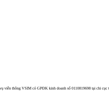
 vụ viễn thông VSIM có GPĐK kinh doanh số 0110819698 tại chi cục 