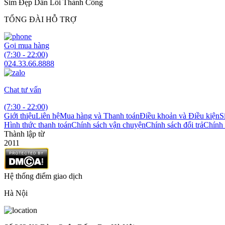
Sim Đẹp Dẫn Lối Thành Công
TỔNG ĐÀI HỖ TRỢ
Gọi mua hàng
(7:30 - 22:00)
024.33.66.8888
Chat tư vấn
(7:30 - 22:00)
Giới thiệu
Liên hệ
Mua hàng và Thanh toán
Điều khoản và Điều kiện
S
Hình thức thanh toán
Chính sách vận chuyện
Chính sách đổi trả
Chính 
Thành lập từ
2011
Hệ thống điểm giao dịch
Hà Nội