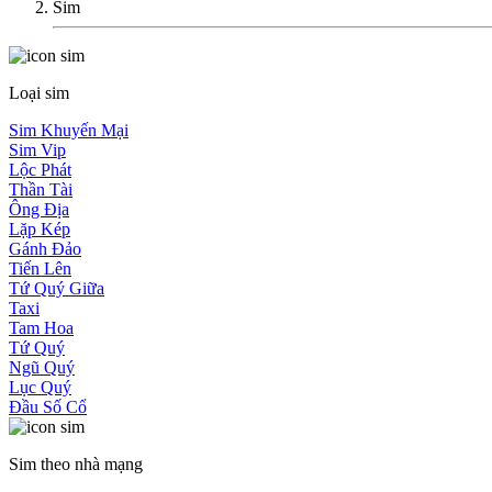
Sim
Loại sim
Sim Khuyến Mại
Sim Vip
Lộc Phát
Thần Tài
Ông Địa
Lặp Kép
Gánh Đảo
Tiến Lên
Tứ Quý Giữa
Taxi
Tam Hoa
Tứ Quý
Ngũ Quý
Lục Quý
Đầu Số Cổ
Sim theo nhà mạng