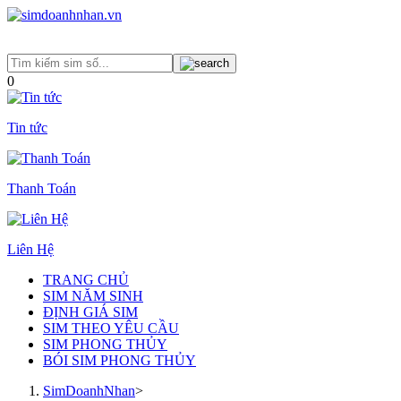
0
Tin tức
Thanh Toán
Liên Hệ
TRANG CHỦ
SIM NĂM SINH
ĐỊNH GIÁ SIM
SIM THEO YÊU CẦU
SIM PHONG THỦY
BÓI SIM PHONG THỦY
SimDoanhNhan
>