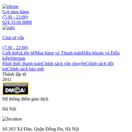
Gọi mua hàng
(7:30 - 22:00)
024.33.66.8888
Chat tư vấn
(7:30 - 22:00)
Giới thiệu
Liên hệ
Mua hàng và Thanh toán
Điều khoản và Điều
kiện
Sitemap
Hình thức thanh toán
Chính sách vận chuyện
Chính sách đổi
trả
Chính sách bảo mật
Thành lập từ
2011
Hệ thống điểm giao dịch
Hà Nội
Số 263 Xã Đàn, Quận Đống Đa, Hà Nội