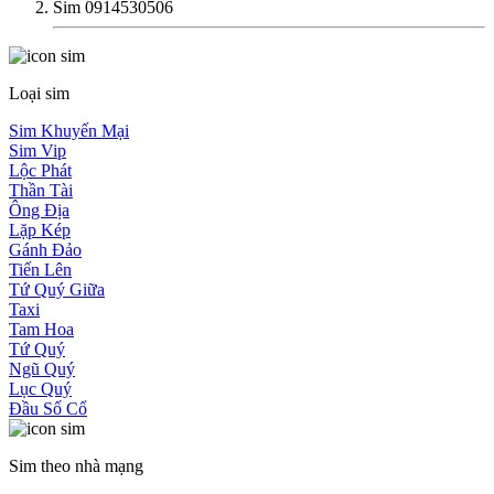
Sim 0914530506
Loại sim
Sim Khuyến Mại
Sim Vip
Lộc Phát
Thần Tài
Ông Địa
Lặp Kép
Gánh Đảo
Tiến Lên
Tứ Quý Giữa
Taxi
Tam Hoa
Tứ Quý
Ngũ Quý
Lục Quý
Đầu Số Cổ
Sim theo nhà mạng