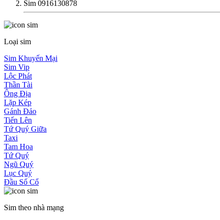
Sim 0916130878
Loại sim
Sim Khuyến Mại
Sim Vip
Lộc Phát
Thần Tài
Ông Địa
Lặp Kép
Gánh Đảo
Tiến Lên
Tứ Quý Giữa
Taxi
Tam Hoa
Tứ Quý
Ngũ Quý
Lục Quý
Đầu Số Cổ
Sim theo nhà mạng