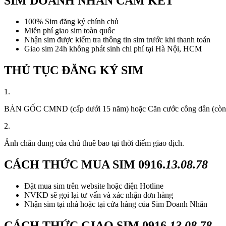
SIM DOANH NHÂN CAM KẾT
100% Sim đăng ký chính chủ
Miễn phí giao sim toàn quốc
Nhận sim được kiểm tra thông tin sim trước khi thanh toán
Giao sim 24h không phát sinh chi phí tại Hà Nội, HCM
THỦ TỤC ĐĂNG KÝ SIM
1.
BẢN GỐC CMND (cấp dưới 15 năm) hoặc Căn cước công dân (còn thời
2.
Ảnh chân dung của chủ thuê bao tại thời điểm giao dịch.
CÁCH THỨC MUA SIM
0916.
13.08.78
Đặt mua sim trên website hoặc điện Hotline
NVKD sẽ gọi lại tư vấn và xác nhận đơn hàng
Nhận sim tại nhà hoặc tại cửa hàng của Sim Doanh Nhân
CÁCH THỨC GIAO SIM
0916.
13.08.78