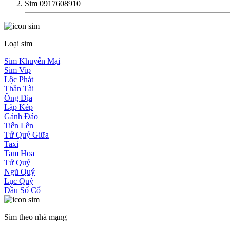
Sim 0917608910
Loại sim
Sim Khuyến Mại
Sim Vip
Lộc Phát
Thần Tài
Ông Địa
Lặp Kép
Gánh Đảo
Tiến Lên
Tứ Quý Giữa
Taxi
Tam Hoa
Tứ Quý
Ngũ Quý
Lục Quý
Đầu Số Cổ
Sim theo nhà mạng