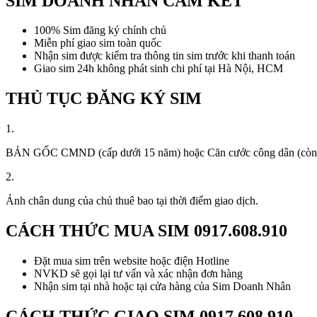
SIM DOANH NHÂN CAM KẾT
100% Sim đăng ký chính chủ
Miễn phí giao sim toàn quốc
Nhận sim được kiểm tra thông tin sim trước khi thanh toán
Giao sim 24h không phát sinh chi phí tại Hà Nội, HCM
THỦ TỤC ĐĂNG KÝ SIM
1.
BẢN GỐC CMND (cấp dưới 15 năm) hoặc Căn cước công dân (còn thời
2.
Ảnh chân dung của chủ thuê bao tại thời điểm giao dịch.
CÁCH THỨC MUA SIM
0917.608.910
Đặt mua sim trên website hoặc điện Hotline
NVKD sẽ gọi lại tư vấn và xác nhận đơn hàng
Nhận sim tại nhà hoặc tại cửa hàng của Sim Doanh Nhân
CÁCH THỨC GIAO SIM
0917.608.910