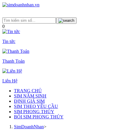
0
Tin tức
Thanh Toán
Liên Hệ
TRANG CHỦ
SIM NĂM SINH
ĐỊNH GIÁ SIM
SIM THEO YÊU CẦU
SIM PHONG THỦY
BÓI SIM PHONG THỦY
SimDoanhNhan
>