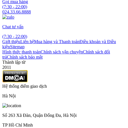
Gọi mua hàng
(7:30 - 22:00)
024.33.66.8888
Chat tư vấn
(7:30 - 22:00)
Giới thiệu
Liên hệ
Mua hàng và Thanh toán
Điều khoản và Điều
kiện
Sitemap
Hình thức thanh toán
Chính sách vận chuyện
Chính sách đổi
trả
Chính sách bảo mật
Thành lập từ
2011
Hệ thống điểm giao dịch
Hà Nội
Số 263 Xã Đàn, Quận Đống Đa, Hà Nội
TP Hồ Chí Minh