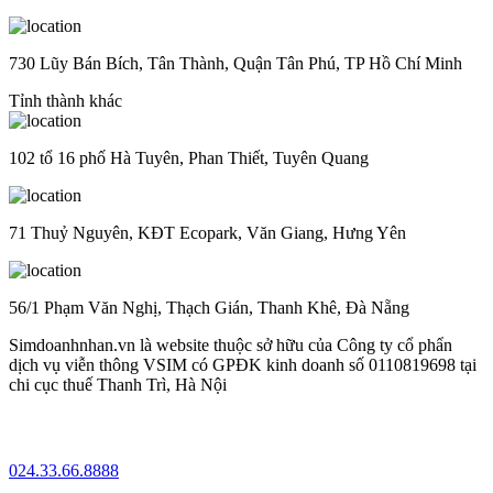
730 Lũy Bán Bích, Tân Thành, Quận Tân Phú, TP Hồ Chí Minh
Tỉnh thành khác
102 tổ 16 phố Hà Tuyên, Phan Thiết, Tuyên Quang
71 Thuỷ Nguyên, KĐT Ecopark, Văn Giang, Hưng Yên
56/1 Phạm Văn Nghị, Thạch Gián, Thanh Khê, Đà Nẵng
Simdoanhnhan.vn là website thuộc sở hữu của Công ty cổ phẩn
dịch vụ viễn thông VSIM có GPĐK kinh doanh số 0110819698 tại
chi cục thuế Thanh Trì, Hà Nội
024.33.66.8888