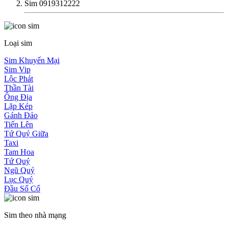
Sim 0919312222
Loại sim
Sim Khuyến Mại
Sim Vip
Lộc Phát
Thần Tài
Ông Địa
Lặp Kép
Gánh Đảo
Tiến Lên
Tứ Quý Giữa
Taxi
Tam Hoa
Tứ Quý
Ngũ Quý
Lục Quý
Đầu Số Cổ
Sim theo nhà mạng