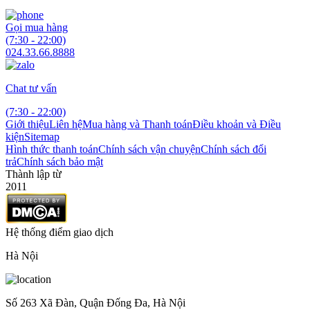
Gọi mua hàng
(7:30 - 22:00)
024.33.66.8888
Chat tư vấn
(7:30 - 22:00)
Giới thiệu
Liên hệ
Mua hàng và Thanh toán
Điều khoản và Điều
kiện
Sitemap
Hình thức thanh toán
Chính sách vận chuyện
Chính sách đổi
trả
Chính sách bảo mật
Thành lập từ
2011
Hệ thống điểm giao dịch
Hà Nội
Số 263 Xã Đàn, Quận Đống Đa, Hà Nội