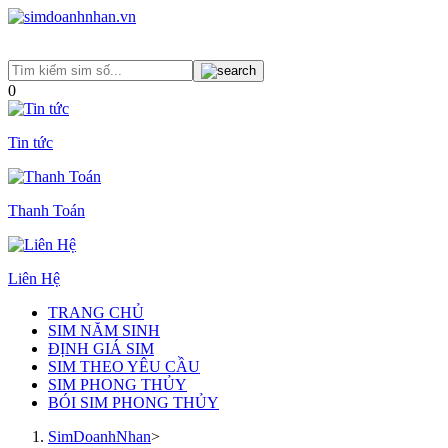
0
Tin tức
Thanh Toán
Liên Hệ
TRANG CHỦ
SIM NĂM SINH
ĐỊNH GIÁ SIM
SIM THEO YÊU CẦU
SIM PHONG THỦY
BÓI SIM PHONG THỦY
SimDoanhNhan
>