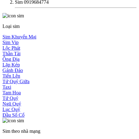
Sim 0919684774
Loại sim
Sim Khuyến Mại
Sim Vip
Lộc Phát
Thần Tài
Ông Địa
Lặp Kép
Gánh Đảo
Tiến Lên
Tứ Quý Giữa
Taxi
Tam Hoa
Tứ Quý
Ngũ Quý
Lục Quý
Đầu Số Cổ
Sim theo nhà mạng