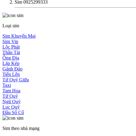
Sim 0925299333
Loại sim
Sim Khuyến Mại
Sim Vip
Lộc Phát
Thần Tài
Ông Địa
Lặp Kép
Gánh Đảo
Tiến Lên
Tứ Quý Giữa
Taxi
Tam Hoa
Tứ Quý
Ngũ Quý
Lục Quý
Đầu Số Cổ
Sim theo nhà mạng