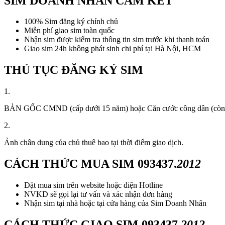
SIM DOANH NHÂN CAM KẾT
100% Sim đăng ký chính chủ
Miễn phí giao sim toàn quốc
Nhận sim được kiểm tra thông tin sim trước khi thanh toán
Giao sim 24h không phát sinh chi phí tại Hà Nội, HCM
THỦ TỤC ĐĂNG KÝ SIM
1.
BẢN GỐC CMND (cấp dưới 15 năm) hoặc Căn cước công dân (còn thời
2.
Ảnh chân dung của chủ thuê bao tại thời điểm giao dịch.
CÁCH THỨC MUA SIM
093437.
2012
Đặt mua sim trên website hoặc điện Hotline
NVKD sẽ gọi lại tư vấn và xác nhận đơn hàng
Nhận sim tại nhà hoặc tại cửa hàng của Sim Doanh Nhân
CÁCH THỨC GIAO SIM
093437.
2012