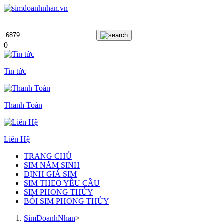
0
Tin tức
Thanh Toán
Liên Hệ
TRANG CHỦ
SIM NĂM SINH
ĐỊNH GIÁ SIM
SIM THEO YÊU CẦU
SIM PHONG THỦY
BÓI SIM PHONG THỦY
SimDoanhNhan
>