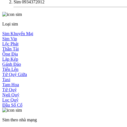
Sim 0934372012
Loại sim
Sim Khuyến Mại
Sim Vip
Lộc Phát
Thần Tài
Ông Địa
Lặp Kép
Gánh Đảo
Tiến Lên
Tứ Quý Giữa
Taxi
Tam Hoa
Tứ Quý
Ngũ Quý
Lục Quý
Đầu Số Cổ
Sim theo nhà mạng