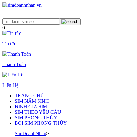
0
Tin tức
Thanh Toán
Liên Hệ
TRANG CHỦ
SIM NĂM SINH
ĐỊNH GIÁ SIM
SIM THEO YÊU CẦU
SIM PHONG THỦY
BÓI SIM PHONG THỦY
SimDoanhNhan
>