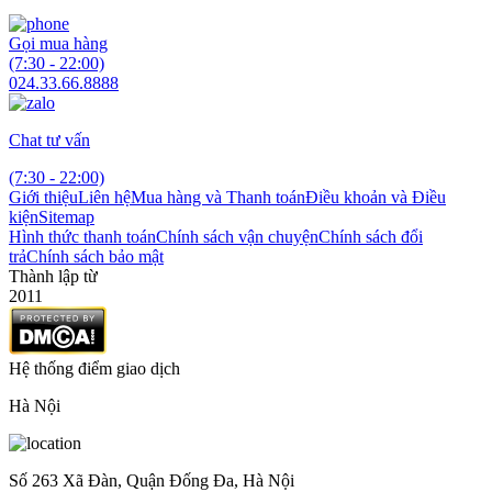
Gọi mua hàng
(7:30 - 22:00)
024.33.66.8888
Chat tư vấn
(7:30 - 22:00)
Giới thiệu
Liên hệ
Mua hàng và Thanh toán
Điều khoản và Điều
kiện
Sitemap
Hình thức thanh toán
Chính sách vận chuyện
Chính sách đổi
trả
Chính sách bảo mật
Thành lập từ
2011
Hệ thống điểm giao dịch
Hà Nội
Số 263 Xã Đàn, Quận Đống Đa, Hà Nội