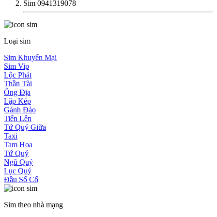
Sim 0941319078
Loại sim
Sim Khuyến Mại
Sim Vip
Lộc Phát
Thần Tài
Ông Địa
Lặp Kép
Gánh Đảo
Tiến Lên
Tứ Quý Giữa
Taxi
Tam Hoa
Tứ Quý
Ngũ Quý
Lục Quý
Đầu Số Cổ
Sim theo nhà mạng