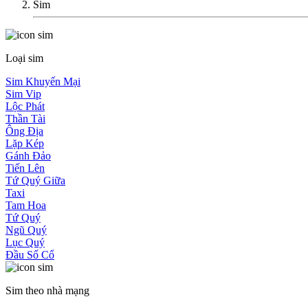
Sim
Loại sim
Sim Khuyến Mại
Sim Vip
Lộc Phát
Thần Tài
Ông Địa
Lặp Kép
Gánh Đảo
Tiến Lên
Tứ Quý Giữa
Taxi
Tam Hoa
Tứ Quý
Ngũ Quý
Lục Quý
Đầu Số Cổ
Sim theo nhà mạng