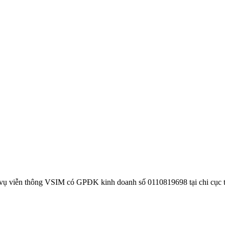
 vụ viễn thông VSIM có GPĐK kinh doanh số 0110819698 tại chi cục 