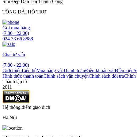
Sim Đẹp Dẫn Lối Thành Công
TỔNG ĐÀI HỖ TRỢ
Gọi mua hàng
(7:30 - 22:00)
024.33.66.8888
Chat tư vấn
(7:30 - 22:00)
Giới thiệu
Liên hệ
Mua hàng và Thanh toán
Điều khoản và Điều kiện
S
Hình thức thanh toán
Chính sách vận chuyện
Chính sách đổi trả
Chính 
Thành lập từ
2011
Hệ thống điểm giao dịch
Hà Nội