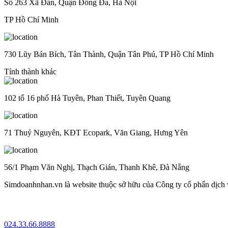
Số 263 Xã Đàn, Quận Đống Đa, Hà Nội
TP Hồ Chí Minh
730 Lũy Bán Bích, Tân Thành, Quận Tân Phú, TP Hồ Chí Minh
Tỉnh thành khác
102 tổ 16 phố Hà Tuyên, Phan Thiết, Tuyên Quang
71 Thuỷ Nguyên, KĐT Ecopark, Văn Giang, Hưng Yên
56/1 Phạm Văn Nghị, Thạch Gián, Thanh Khê, Đà Nẵng
Simdoanhnhan.vn là website thuộc sở hữu của Công ty cổ phẩn dịch
024.33.66.8888