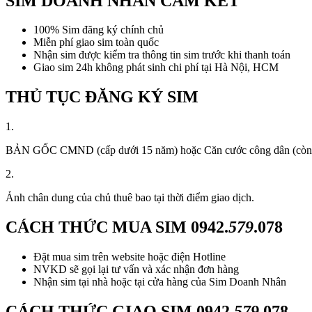
SIM DOANH NHÂN CAM KẾT
100% Sim đăng ký chính chủ
Miễn phí giao sim toàn quốc
Nhận sim được kiểm tra thông tin sim trước khi thanh toán
Giao sim 24h không phát sinh chi phí tại Hà Nội, HCM
THỦ TỤC ĐĂNG KÝ SIM
1.
BẢN GỐC CMND (cấp dưới 15 năm) hoặc Căn cước công dân (còn thời
2.
Ảnh chân dung của chủ thuê bao tại thời điểm giao dịch.
CÁCH THỨC MUA SIM
0942.
579
.078
Đặt mua sim trên website hoặc điện Hotline
NVKD sẽ gọi lại tư vấn và xác nhận đơn hàng
Nhận sim tại nhà hoặc tại cửa hàng của Sim Doanh Nhân
CÁCH THỨC GIAO SIM
0942.
579
.078