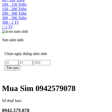
100 - 150 Triệu
150 - 200 Triệu
200 - 300 Triệu
300 - 500 Triệu
500 - 1 Tỷ
> 1 Tỷ
Sim năm sinh
Chọn ngày tháng năm sinh
Tìm sim
Mua Sim 0942579078
Số thuê bao:
0942.
579
.078