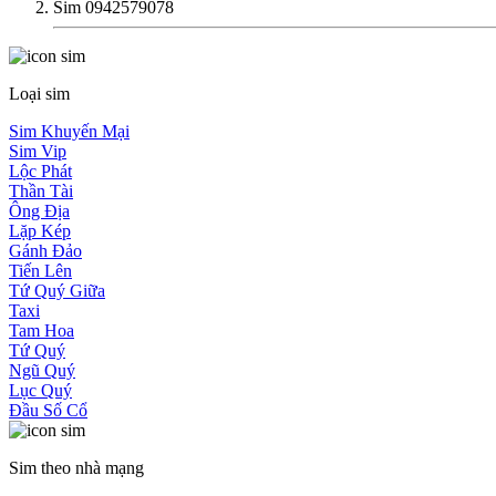
Sim 0942579078
Loại sim
Sim Khuyến Mại
Sim Vip
Lộc Phát
Thần Tài
Ông Địa
Lặp Kép
Gánh Đảo
Tiến Lên
Tứ Quý Giữa
Taxi
Tam Hoa
Tứ Quý
Ngũ Quý
Lục Quý
Đầu Số Cổ
Sim theo nhà mạng