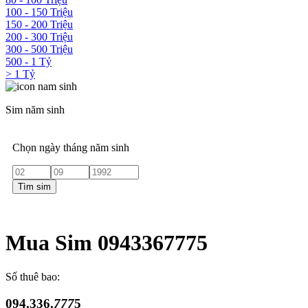
100 - 150 Triệu
150 - 200 Triệu
200 - 300 Triệu
300 - 500 Triệu
500 - 1 Tỷ
> 1 Tỷ
Sim năm sinh
Chọn ngày tháng năm sinh
Tìm sim
Mua Sim 0943367775
Số thuê bao:
094.336.
777
5