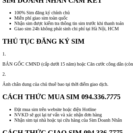
SIM DOANH NHÂN CAM KẾT
100% Sim đăng ký chính chủ
Miễn phí giao sim toàn quốc
Nhận sim được kiểm tra thông tin sim trước khi thanh toán
Giao sim 24h không phát sinh chi phí tại Hà Nội, HCM
THỦ TỤC ĐĂNG KÝ SIM
1.
BẢN GỐC CMND (cấp dưới 15 năm) hoặc Căn cước công dân (còn thời
2.
Ảnh chân dung của chủ thuê bao tại thời điểm giao dịch.
CÁCH THỨC MUA SIM
094.336.
777
5
Đặt mua sim trên website hoặc điện Hotline
NVKD sẽ gọi lại tư vấn và xác nhận đơn hàng
Nhận sim tại nhà hoặc tại cửa hàng của Sim Doanh Nhân
CÁCH THỨC GIAO SIM
094.336.
777
5