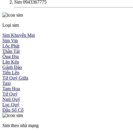
Sim 0943367775
Loại sim
Sim Khuyến Mại
Sim Vip
Lộc Phát
Thần Tài
Ông Địa
Lặp Kép
Gánh Đảo
Tiến Lên
Tứ Quý Giữa
Taxi
Tam Hoa
Tứ Quý
Ngũ Quý
Lục Quý
Đầu Số Cổ
Sim theo nhà mạng