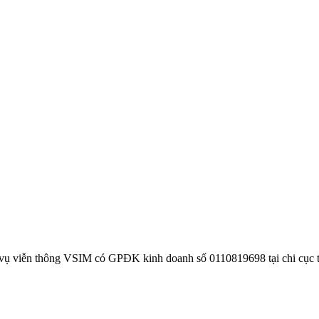
 vụ viễn thông VSIM có GPĐK kinh doanh số 0110819698 tại chi cục 