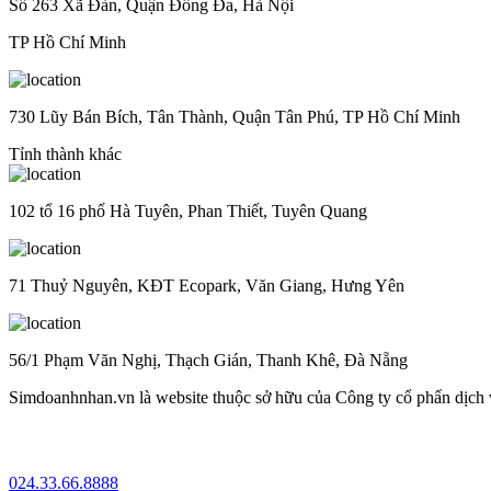
Số 263 Xã Đàn, Quận Đống Đa, Hà Nội
TP Hồ Chí Minh
730 Lũy Bán Bích, Tân Thành, Quận Tân Phú, TP Hồ Chí Minh
Tỉnh thành khác
102 tổ 16 phố Hà Tuyên, Phan Thiết, Tuyên Quang
71 Thuỷ Nguyên, KĐT Ecopark, Văn Giang, Hưng Yên
56/1 Phạm Văn Nghị, Thạch Gián, Thanh Khê, Đà Nẵng
Simdoanhnhan.vn là website thuộc sở hữu của Công ty cổ phẩn dịch
024.33.66.8888