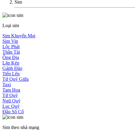
Sim
Loại sim
Sim Khuyến Mại
Sim Vip
Lộc Phát
Thần Tài
Ông Địa
Lặp Kép
Gánh Đảo
Tiến Lên
Tứ Quý Giữa
Taxi
Tam Hoa
Tứ Quý
Ngũ Quý
Lục Quý
Đầu Số Cổ
Sim theo nhà mạng