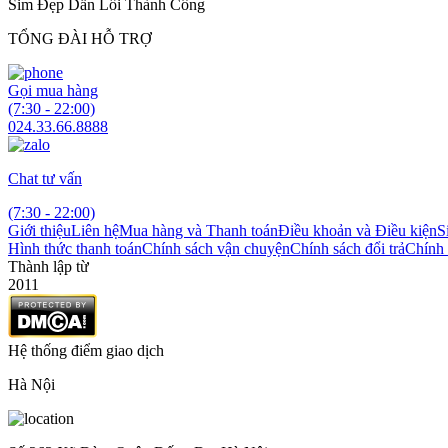
Sim Đẹp Dẫn Lối Thành Công
TỔNG ĐÀI HỖ TRỢ
Gọi mua hàng
(7:30 - 22:00)
024.33.66.8888
Chat tư vấn
(7:30 - 22:00)
Giới thiệu
Liên hệ
Mua hàng và Thanh toán
Điều khoản và Điều kiện
S
Hình thức thanh toán
Chính sách vận chuyện
Chính sách đổi trả
Chính 
Thành lập từ
2011
Hệ thống điểm giao dịch
Hà Nội