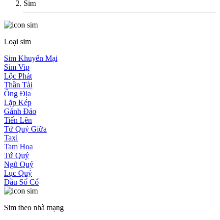
Sim
Loại sim
Sim Khuyến Mại
Sim Vip
Lộc Phát
Thần Tài
Ông Địa
Lặp Kép
Gánh Đảo
Tiến Lên
Tứ Quý Giữa
Taxi
Tam Hoa
Tứ Quý
Ngũ Quý
Lục Quý
Đầu Số Cổ
Sim theo nhà mạng