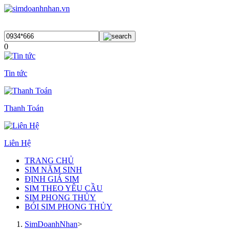
0
Tin tức
Thanh Toán
Liên Hệ
TRANG CHỦ
SIM NĂM SINH
ĐỊNH GIÁ SIM
SIM THEO YÊU CẦU
SIM PHONG THỦY
BÓI SIM PHONG THỦY
SimDoanhNhan
>