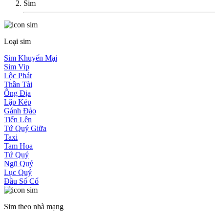
Sim
Loại sim
Sim Khuyến Mại
Sim Vip
Lộc Phát
Thần Tài
Ông Địa
Lặp Kép
Gánh Đảo
Tiến Lên
Tứ Quý Giữa
Taxi
Tam Hoa
Tứ Quý
Ngũ Quý
Lục Quý
Đầu Số Cổ
Sim theo nhà mạng