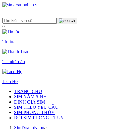
0
Tin tức
Thanh Toán
Liên Hệ
TRANG CHỦ
SIM NĂM SINH
ĐỊNH GIÁ SIM
SIM THEO YÊU CẦU
SIM PHONG THỦY
BÓI SIM PHONG THỦY
SimDoanhNhan
>