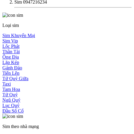
Sim 0947216234
Loại sim
Sim Khuyến Mại
Sim Vip
Lộc Phát
Thần Tài
Ông Địa
Lặp Kép
Gánh Đảo
Tiến Lên
Tứ Quý Giữa
Taxi
Tam Hoa
Tứ Quý
Ngũ Quý
Lục Quý
Đầu Số Cổ
Sim theo nhà mạng