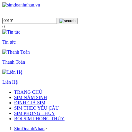
0
Tin tức
Thanh Toán
Liên Hệ
TRANG CHỦ
SIM NĂM SINH
ĐỊNH GIÁ SIM
SIM THEO YÊU CẦU
SIM PHONG THỦY
BÓI SIM PHONG THỦY
SimDoanhNhan
>