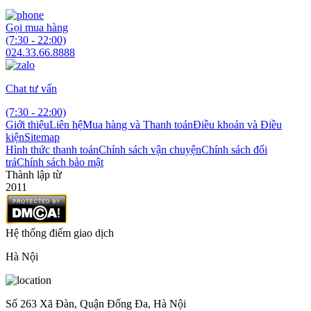
Gọi mua hàng
(7:30 - 22:00)
024.33.66.8888
Chat tư vấn
(7:30 - 22:00)
Giới thiệu
Liên hệ
Mua hàng và Thanh toán
Điều khoản và Điều
kiện
Sitemap
Hình thức thanh toán
Chính sách vận chuyện
Chính sách đổi
trả
Chính sách bảo mật
Thành lập từ
2011
Hệ thống điểm giao dịch
Hà Nội
Số 263 Xã Đàn, Quận Đống Đa, Hà Nội