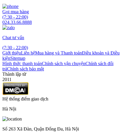
Gọi mua hàng
(7:30 - 22:00)
024.33.66.8888
Chat tư vấn
(7:30 - 22:00)
Giới thiệu
Liên hệ
Mua hàng và Thanh toán
Điều khoản và Điều
kiện
Sitemap
Hình thức thanh toán
Chính sách vận chuyện
Chính sách đổi
trả
Chính sách bảo mật
Thành lập từ
2011
Hệ thống điểm giao dịch
Hà Nội
Số 263 Xã Đàn, Quận Đống Đa, Hà Nội