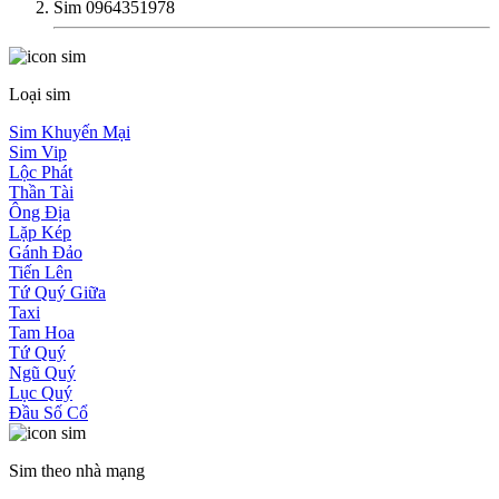
Sim 0964351978
Loại sim
Sim Khuyến Mại
Sim Vip
Lộc Phát
Thần Tài
Ông Địa
Lặp Kép
Gánh Đảo
Tiến Lên
Tứ Quý Giữa
Taxi
Tam Hoa
Tứ Quý
Ngũ Quý
Lục Quý
Đầu Số Cổ
Sim theo nhà mạng