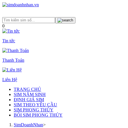
0
Tin tức
Thanh Toán
Liên Hệ
TRANG CHỦ
SIM NĂM SINH
ĐỊNH GIÁ SIM
SIM THEO YÊU CẦU
SIM PHONG THỦY
BÓI SIM PHONG THỦY
SimDoanhNhan
>